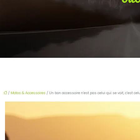
/
Motos & Accessoires
/ Un bon accessoire n’est pas celui qui se voit, c’est cel