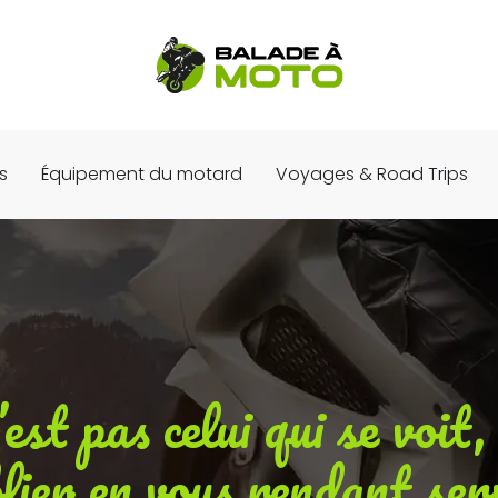
s
Équipement du motard
Voyages & Road Trips
st pas celui qui se voit, c
lier en vous rendant ser