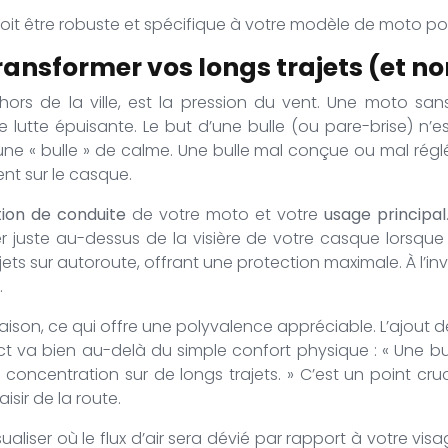
 doit être robuste et spécifique à votre modèle de moto po
ransformer vos longs trajets (et no
hors de la ville, est la pression du vent. Une moto s
lutte épuisante. Le but d’une bulle (ou pare-brise) n’es
ne « bulle » de calme. Une bulle mal conçue ou mal réglé
nt sur le casque.
tion de conduite
de votre moto et votre
usage principal
er juste au-dessus de la visière de votre casque lorsque
ets sur autoroute, offrant une protection maximale. À l’inv
.
son, ce qui offre une polyvalence appréciable. L’ajout de 
act va bien au-delà du simple confort physique : « Une bu
la concentration sur de longs trajets. » C’est un point cru
isir de la route.
sualiser où le flux d’air sera dévié par rapport à votre v