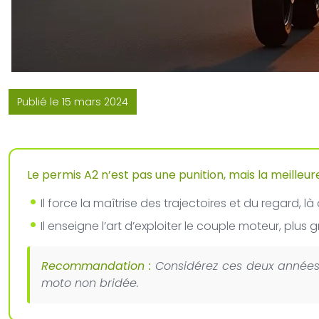
Publié le 15 mars 2024
Le permis A2 n’est pas une punition, mais la meilleur
Il force la maîtrise des trajectoires et du regard, 
Il enseigne l’art d’exploiter le couple moteur, plus 
Recommandation :
Considérez ces deux années 
moto non bridée.