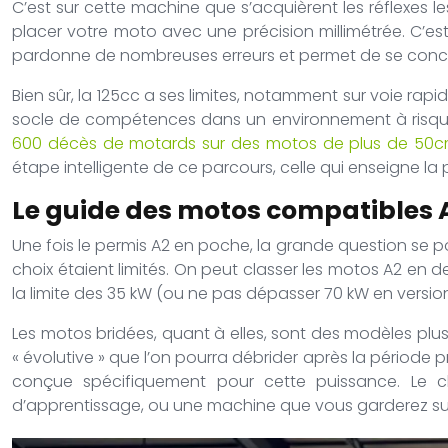
C’est sur cette machine que s’acquièrent les réflexes 
placer votre moto avec une précision millimétrée. C’est
pardonne de nombreuses erreurs et permet de se concentr
Bien sûr, la 125cc a ses limites, notamment sur voie rapi
socle de compétences dans un environnement à risque m
600 décès de motards sur des motos de plus de 50c
étape intelligente de ce parcours, celle qui enseigne l
Le guide des motos compatibles A
Une fois le permis A2 en poche, la grande question se pos
choix étaient limités. On peut classer les motos A2 en de
la limite des 35 kW (ou ne pas dépasser 70 kW en version 
Les motos bridées, quant à elles, sont des modèles pl
« évolutive » que l’on pourra débrider après la périod
conçue spécifiquement pour cette puissance. Le 
d’apprentissage, ou une machine que vous garderez sur