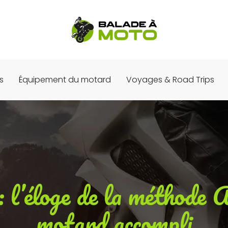
s
Équipement du motard
Voyages & Road Trips
: l’éloge de la méthode
motard accompli