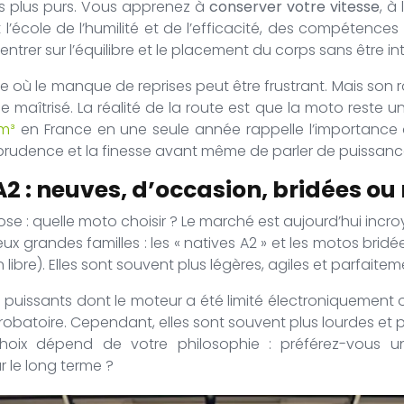
les plus purs. Vous apprenez à
conserver votre vitesse
, à
 l’école de l’humilité et de l’efficacité, des compétences
er sur l’équilibre et le placement du corps sans être in
de où le manque de reprises peut être frustrant. Mais son r
aîtrisé. La réalité de la route est que la moto reste un
m³
en France en une seule année rappelle l’importance d
a prudence et la finesse avant même de parler de puissanc
2 : neuves, d’occasion, bridées ou
e : quelle moto choisir ? Le marché est aujourd’hui incroy
ux grandes familles : les « natives A2 » et les motos brid
libre). Elles sont souvent plus légères, agiles et parfaite
us puissants dont le moteur a été limité électroniqueme
e probatoire. Cependant, elles sont souvent plus lourdes 
choix dépend de votre philosophie : préférez-vous
 le long terme ?