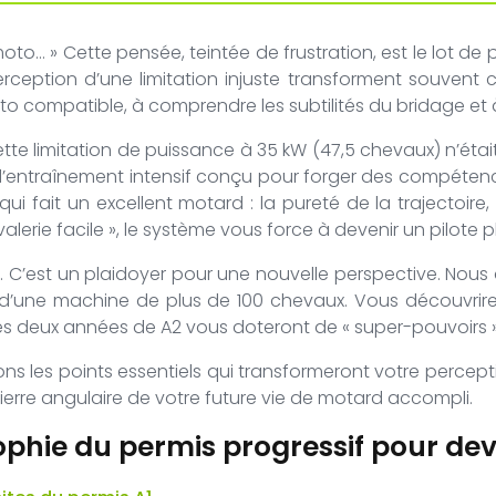
to… » Cette pensée, teintée de frustration, est le lot de 
rception d’une limitation injuste transforment souvent 
 compatible, à comprendre les subtilités du bridage et à c
i cette limitation de puissance à 35 kW (47,5 chevaux) n’ét
e d’entraînement intensif conçu pour forger des compétenc
i fait un excellent motard : la pureté de la trajectoire, l
lerie facile », le système vous force à devenir un pilote plus
C’est un plaidoyer pour une nouvelle perspective. Nous a
 d’une machine de plus de 100 chevaux. Vous découvrirez
 deux années de A2 vous doteront de « super-pouvoirs » q
ns les points essentiels qui transformeront votre percept
erre angulaire de votre future vie de motard accompli.
hie du permis progressif pour deve