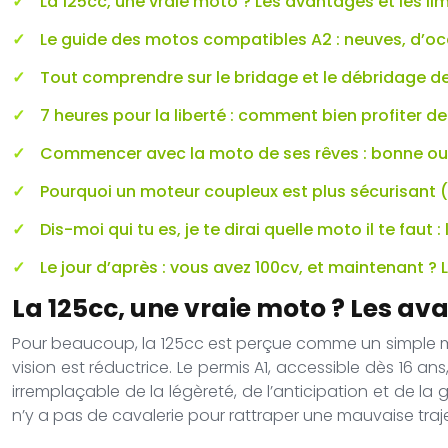
La 125cc, une vraie moto ? Les avantages et les li
Le guide des motos compatibles A2 : neuves, d’oc
Tout comprendre sur le bridage et le débridage d
7 heures pour la liberté : comment bien profiter de
Commencer avec la moto de ses rêves : bonne ou
Pourquoi un moteur coupleux est plus sécurisant 
Dis-moi qui tu es, je te dirai quelle moto il te fau
Le jour d’après : vous avez 100cv, et maintenant ? 
La 125cc, une vraie moto ? Les ava
Pour beaucoup, la 125cc est perçue comme un simple mar
vision est réductrice. Le permis A1, accessible dès 16 a
irremplaçable de la légèreté, de l’anticipation et de la g
n’y a pas de cavalerie pour rattraper une mauvaise traj