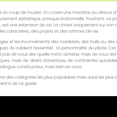
à un coup de foudre. On croise une machine au détour d’
 purement esthétique, presque irrationnelle. Pourtant, ce 
, est une extension de soi. La choisir uniquement sur son
des caractères, des projets et des rythmes de vie.
ges et les inconvénients des roadsters, des trails ou des 
es. Ils oublient l’essentiel : la personnalité du pilote. 
est pas de vous dire quelle moto acheter, mais de vous d
ques, mais de désirs d’aventure, de contraintes quotidie
talogue constructeur, mais bien en vous.
une des catégories les plus populaires mais aussi les plus
exions de ce guide.