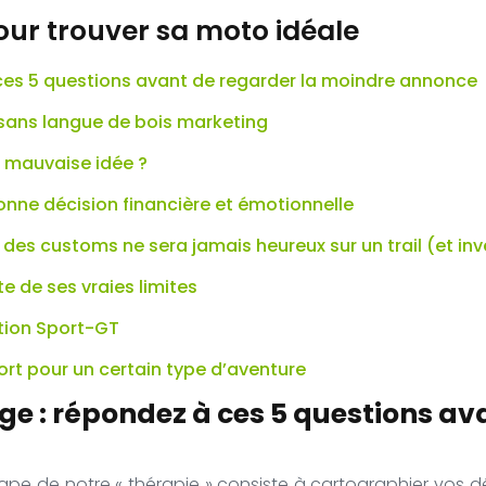
our trouver sa moto idéale
à ces 5 questions avant de regarder la moindre annonce
 sans langue de bois marketing
 mauvaise idée ?
onne décision financière et émotionnelle
x des customs ne sera jamais heureux sur un trail (et i
te de ses vraies limites
ution Sport-GT
ort pour un certain type d’aventure
yage : répondez à ces 5 questions a
ape de notre « thérapie » consiste à cartographier vos dé