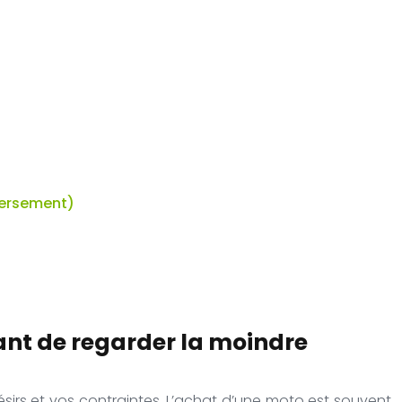
nversement)
vant de regarder la moindre
sirs et vos contraintes. L’achat d’une moto est souvent