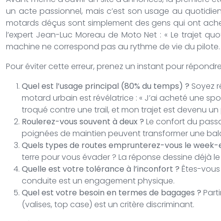
un acte passionnel, mais c’est son usage au quotidien q
motards déçus sont simplement des gens qui ont acheté
l’expert Jean-Luc Moreau de Moto Net : « Le trajet quo
machine ne correspond pas au rythme de vie du pilote. 
Pour éviter cette erreur, prenez un instant pour répon
Quel est l’usage principal (80% du temps) ?
Soyez ré
motard urbain est révélatrice : « J’ai acheté une spor
troqué contre une trail, et mon trajet est devenu un pl
Roulerez-vous souvent à deux ?
Le confort du passa
poignées de maintien peuvent transformer une bala
Quels types de routes emprunterez-vous le week-
terre pour vous évader ? La réponse dessine déjà le
Quelle est votre tolérance à l’inconfort ?
Êtes-vous 
conduite est un engagement physique.
Quel est votre besoin en termes de bagages ?
Part
(valises, top case) est un critère discriminant.