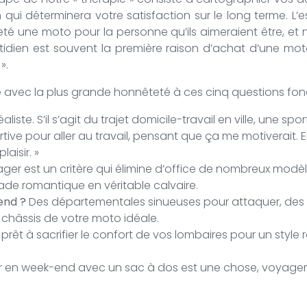
ui déterminera votre satisfaction sur le long terme. L’es
 une moto pour la personne qu’ils aimeraient être, et no
tidien est souvent la première raison d’achat d’une moto,
».
dre avec la plus grande honnêteté à ces cinq questions fo
aliste. S’il s’agit du trajet domicile-travail en ville, une s
tive pour aller au travail, pensant que ça me motiverait. En
aisir. »
ger est un critère qui élimine d’office de nombreux modè
de romantique en véritable calvaire.
end ?
Des départementales sinueuses pour attaquer, des a
 châssis de votre moto idéale.
prêt à sacrifier le confort de vos lombaires pour un style
ir en week-end avec un sac à dos est une chose, voyager