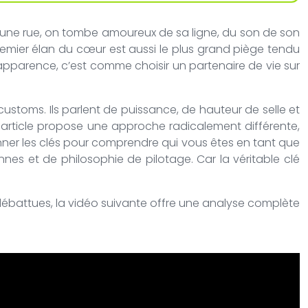
une rue, on tombe amoureux de sa ligne, du son de son
premier élan du cœur est aussi le plus grand piège tendu
 apparence, c’est comme choisir un partenaire de vie sur
customs. Ils parlent de puissance, de hauteur de selle et
Cet article propose une approche radicalement différente,
onner les clés pour comprendre qui vous êtes en tant que
nnes et de philosophie de pilotage. Car la véritable clé
 débattues, la vidéo suivante offre une analyse complète