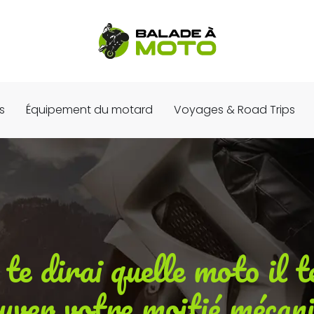
s
Équipement du motard
Voyages & Road Trips
 te dirai quelle moto il t
uver votre moitié mécan