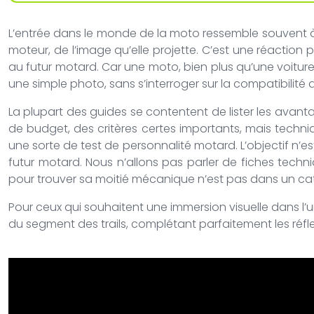
L’entrée dans le monde de la moto ressemble souvent 
moteur, de l’image qu’elle projette. C’est une réaction
au futur motard. Car une moto, bien plus qu’une voiture
une simple photo, sans s’interroger sur la compatibilité 
La plupart des guides se contentent de lister les avanta
de budget, des critères certes importants, mais techniqu
une sorte de test de personnalité motard. L’objectif n’
futur motard. Nous n’allons pas parler de fiches techni
pour trouver sa moitié mécanique n’est pas dans un ca
Pour ceux qui souhaitent une immersion visuelle dans l’
du segment des trails, complétant parfaitement les réfl